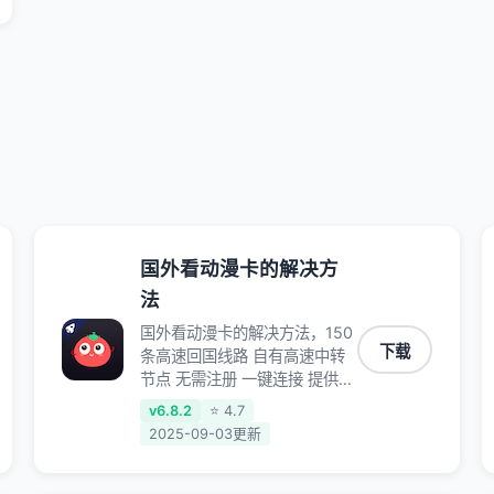
国外看动漫卡的解决方
法
国外看动漫卡的解决方法，150
下载
条高速回国线路 自有高速中转
节点 无需注册 一键连接 提供高
速线路 应用内直达视频音乐
v6.8.2
⭐ 4.7
app,快人一步 应用模式 App互
2025-09-03更新
不干扰 不间断的隐私保护 数据
加密 隐私保护 保持高速同时确