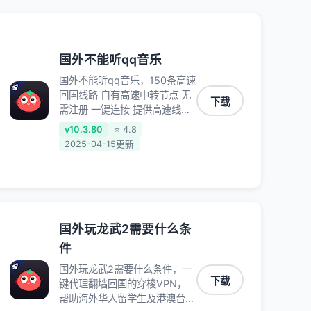
国外不能听qq音乐
国外不能听qq音乐，150条高速
回国线路 自有高速中转节点 无
下载
需注册 一键连接 提供高速线路
应用内直达视频音乐app,快人
v10.3.80
⭐ 4.8
一步 应用模式 App互不干扰 不
2025-04-15更新
间断的隐私保护 数据加密 隐私
保护 保持高速同时确保数据不
泄露 阻止第三方对数据进行窃
取和监听
国外玩龙武2需要什么条
件
国外玩龙武2需要什么条件，一
下载
键代理翻墙回国的穿梭VPN，
帮助海外华人留学生及港澳台地