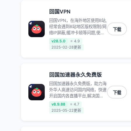
腾讯视频、爱奇艺、哔哩哔哩和
优酷视频,在国外也能畅快追剧!
回国VPN
回国VPN，在海外地区使用B站,
经常会遇到B站地区版权限制/网
下载
络IP屏蔽,缓冲卡顿等问题,使用
我们的哔哩哔哩专用回国VPN,
v28.5.0
⭐ 4.9
可加速解决各类网络问题,一键
2025-02-28更新
网络回国,全球智能专线为您提
供最优线路,一对一技术客服
7*24小时服务。
回国加速器永久免费版
回国加速器永久免费版，助力海
外华人高速访问国内网络，快速
下载
开启国内各直播平台,解决国内
视频、音乐卡顿问题；更能加速
v8.9.88
⭐ 4.7
海量国服游戏，超低延迟稳定不
2025-05-22更新
掉线,畅享国内网络！