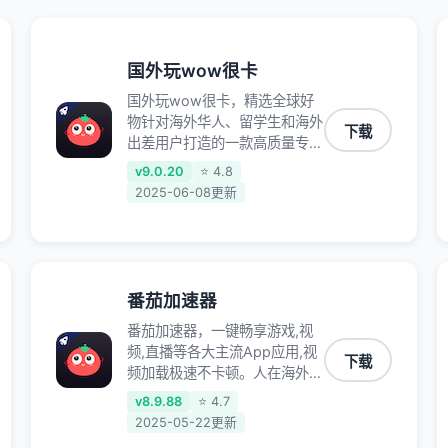
国外玩wow很卡
国外玩wow很卡，精选全球好
物针对海外华人、留学生和海外
下载
出差用户打造的一款高质量专属
回国加速器,只要身处海外即可
v9.0.20
⭐ 4.8
一键加速畅享国内网络:追剧听
2025-06-08更新
歌、影音娱乐、游戏电竞、赛事
直播、商务办公、炒股等多场景
的应用及网络加速
番茄加速器
番茄加速器，一键畅享游戏,视
频,直播等各大主流App应用,视
下载
频加载极速不卡顿。人在海外听
歌,玩国服游戏 简单易用。
v8.9.88
⭐ 4.7
2025-05-22更新