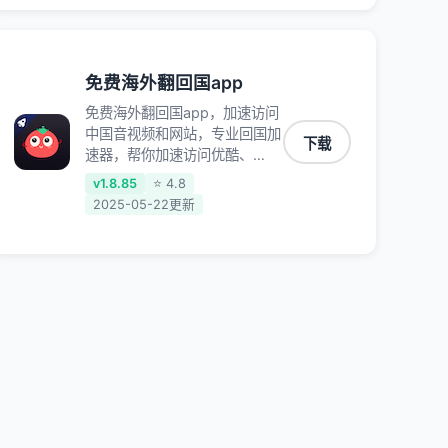
免费海外翻回国app
免费海外翻回国app，加速访问
中国音视频和网站，专业回国加
下载
速器，帮你加速访问优酷、
bilibili、腾讯视频、爱奇艺等，
v1.8.85
⭐ 4.8
加速国服游戏，例如原神、阴阳
2025-05-22更新
师、和平精英、使命召唤、天涯
明月刀、一梦江湖、幻书启示
录、明日方舟、战双帕弥什、
sky光·遇、另一个伊甸园等国内
各种服务,回国加速器致力于帮
助海外华人和留学生、港澳台地
区用户提供最好的回国游戏和音
乐视频加速服务，可以在海外或
港澳台地区流畅加速国服游戏和
音视频服务，提供专业稳定的全
球回国线路和游戏加速专线。能