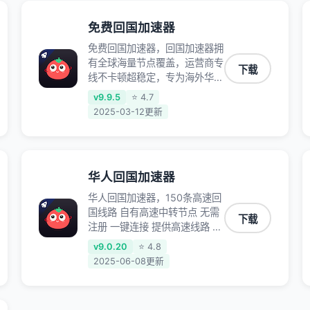
保数据不泄露 阻止第三方对数
据进行窃取和监听
免费回国加速器
免费回国加速器，回国加速器拥
有全球海量节点覆盖，运营商专
下载
线不卡顿超稳定，专为海外华人
和留学生打造，帮助海外华人免
v9.9.5
⭐ 4.7
除地域限制，随时高速稳定低延
2025-03-12更新
迟玩国服游戏、观看高清视频、
听高品质音乐。
华人回国加速器
华人回国加速器，150条高速回
国线路 自有高速中转节点 无需
下载
注册 一键连接 提供高速线路 应
用内直达视频音乐app,快人一
v9.0.20
⭐ 4.8
步 应用模式 App互不干扰 不间
2025-06-08更新
断的隐私保护 数据加密 隐私保
护 保持高速同时确保数据不泄
露 阻止第三方对数据进行窃取