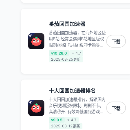
明月刀、一梦江湖、幻书启示
录、明日方舟、战双帕弥什、
sky光·遇、另一个伊甸园等国内
各种服务,回国加速器致力于帮
番茄回国加速器
助海外华人和留学生、港澳台地
番茄回国加速器，在海外地区使
区用户提供最好的回国游戏和音
用B站,经常会遇到B站地区版权
乐视频加速服务，可以在海外或
下载
限制/网络IP屏蔽,缓冲卡顿等问
港澳台地区流畅加速国服游戏和
题,使用我们的哔哩哔哩专用回
音视频服务，提供专业稳定的全
v10.28.0
⭐ 4.7
国VPN,可加速解决各类网络问
球回国线路和游戏加速专线。能
2025-08-25更新
题,一键网络回国,全球智能专线
加速访问优酷、爱奇艺、腾讯视
为您提供最优线路,一对一技术
频、B站、芒果TV、西瓜视频、
客服7*24小时服务。
QQ音乐、网易云音乐、酷狗音
乐、YY等主流网站应用解除限
制，带你穿梭加速回国。目前已
十大回国加速器排名
有上百万用户，用户整体好评
十大回国加速器排名，解锁国内
95%以上，一对一在线客服支
音乐视频版权限制. 刷剧不卡，
持，保障你的使用体验。
下载
高清秒开. 有效降低国服游戏延
迟. 提升国内主流应用访问速度
v9.9.5
⭐ 4.7
; 独创加速黑科技 · 海量边缘. 动
2025-03-12更新
态多线. 智能流控。