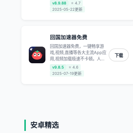
内视频、音乐卡顿问题；更能加
v8.9.88
⭐ 4.7
速海量国服游戏，超低延迟稳定
2025-05-22更新
不掉线,畅享国内网络！
回国加速器免费
回国加速器免费，一键畅享游
戏,视频,直播等各大主流App应
下载
用,视频加载极速不卡顿。人在
海外听歌,玩国服游戏 简单易
v9.8.5
⭐ 4.6
用。
2025-07-19更新
安卓精选