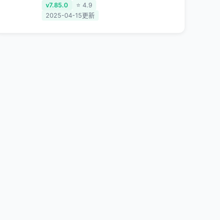
区用户破除地区版权限制问题，
v7.85.0
⭐ 4.9
一键降低游戏延迟，加速访问中
2025-04-15更新
国网站、游戏及应用。