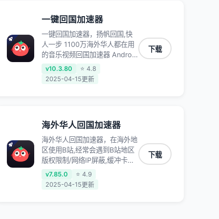
一键回国加速器
一键回国加速器，扬帆回国,快
人一步 1100万海外华人都在用
下载
的音乐视频回国加速器 Android
iOS Windows Mac TV VIP 支
v10.3.80
⭐ 4.8
持多种加速场景 了解更多 看视
2025-04-15更新
频 全球高速通道搭配第三方
CDN节点,解锁加速腾讯视频、
爱奇艺、哔哩哔哩和优酷视频,
在国外也能畅快追剧!
海外华人回国加速器
海外华人回国加速器，在海外地
区使用B站,经常会遇到B站地区
下载
版权限制/网络IP屏蔽,缓冲卡顿
等问题,使用我们的哔哩哔哩专
v7.85.0
⭐ 4.9
用回国VPN,可加速解决各类网
2025-04-15更新
络问题,一键网络回国,全球智能
专线为您提供最优线路,一对一
技术客服7*24小时服务。