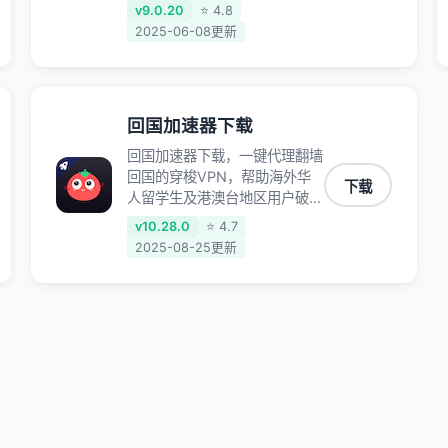
bilibili、腾讯视频、爱奇艺等，
v9.0.20
⭐ 4.8
加速国服游戏，例如原神、阴阳
2025-06-08更新
师、和平精英、使命召唤、天涯
明月刀、一梦江湖、幻书启示
录、明日方舟、战双帕弥什、
sky光·遇、另一个伊甸园等国内
回国加速器下载
各种服务,回国加速器致力于帮
助海外华人和留学生、港澳台地
回国加速器下载，一键代理翻墙
区用户提供最好的回国游戏和音
回国的穿梭VPN，帮助海外华
下载
乐视频加速服务，可以在海外或
人留学生及港澳台地区用户破除
港澳台地区流畅加速国服游戏和
地区版权限制问题，一键降低游
v10.28.0
⭐ 4.7
音视频服务，提供专业稳定的全
戏延迟，加速访问中国网站、游
2025-08-25更新
球回国线路和游戏加速专线。能
戏及应用。
加速访问优酷、爱奇艺、腾讯视
频、B站、芒果TV、西瓜视频、
QQ音乐、网易云音乐、酷狗音
乐、YY等主流网站应用解除限
制，带你穿梭加速回国。目前已
有上百万用户，用户整体好评
95%以上，一对一在线客服支
持，保障你的使用体验。