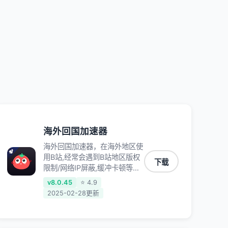
加速访问优酷、爱奇艺、腾讯视
频、B站、芒果TV、西瓜视频、
QQ音乐、网易云音乐、酷狗音
乐、YY等主流网站应用解除限
制，带你穿梭加速回国。目前已
有上百万用户，用户整体好评
95%以上，一对一在线客服支
持，保障你的使用体验。
海外回国加速器
海外回国加速器，在海外地区使
用B站,经常会遇到B站地区版权
下载
限制/网络IP屏蔽,缓冲卡顿等问
题,使用我们的哔哩哔哩专用回
v8.0.45
⭐ 4.9
国VPN,可加速解决各类网络问
2025-02-28更新
题,一键网络回国,全球智能专线
为您提供最优线路,一对一技术
客服7*24小时服务。